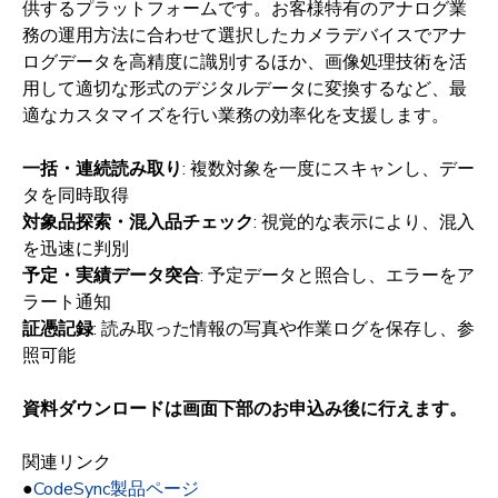
供するプラットフォームです。お客様特有のアナログ業
務の運用方法に合わせて選択したカメラデバイスでアナ
ログデータを高精度に識別するほか、画像処理技術を活
用して適切な形式のデジタルデータに変換するなど、最
適なカスタマイズを行い業務の効率化を支援します。
一括・連続読み取り
: 複数対象を一度にスキャンし、デー
タを同時取得
対象品探索・混入品チェック
: 視覚的な表示により、混入
を迅速に判別
予定・実績データ突合
: 予定データと照合し、エラーをア
ラート通知
証憑記録
: 読み取った情報の写真や作業ログを保存し、参
照可能
資料ダウンロードは画面下部のお申込み後に行えます。
関連リンク
●
CodeSync製品ページ